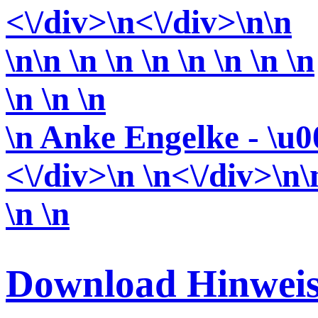
<\/div>
\n<\/div>
\n\n
\n\n \n \n \n \n \n \n \n
\n \n
\n
\n Anke Engelke - \u0
<\/div>\n \n<\/div>\n\
\n \n
Download Hinweis