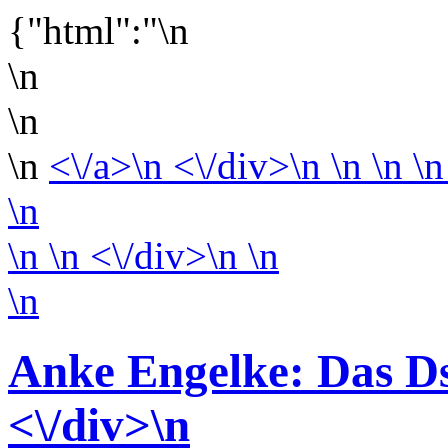
{"html":"\n
\n
\n
\n
<\/a>\n <\/div>\n \n \n \n
\n
\n
\n <\/div>\n
\n
\n
Anke Engelke: Das D
<\/div>
\n