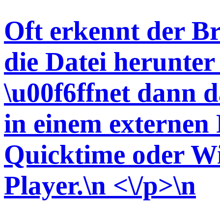
Oft erkennt der Br
die Datei herunter 
\u00f6ffnet dann d
in einem externen P
Quicktime oder W
Player.\n <\/p>\n