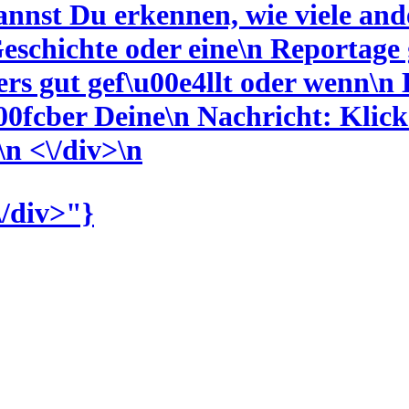
kannst Du erkennen, wie viele a
eschichte oder eine\n Reportage 
ders gut gef\u00e4llt oder wenn\
u00fcber Deine\n Nachricht: Klick
\n <\/div>
\n
\/div>"}