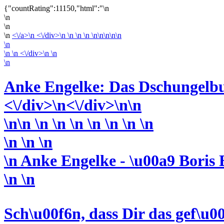
{"countRating":11150,"html":"\n
\n
\n
\n
<\/a>\n <\/div>\n \n \n \n \n\n\n\n\n
\n
\n
\n <\/div>\n
\n
\n
Anke Engelke: Das Dschungelbu
<\/div>
\n<\/div>
\n\n
\n\n \n \n \n \n \n \n \n
\n \n
\n
\n Anke Engelke - \u00a9 Boris 
\n \n
Sch\u00f6n, dass Dir das gef\u00