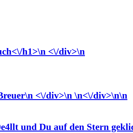
ch<\/h1>\n <\/div>
\n
Breuer\n <\/div>\n \n<\/div>\n\n
e4llt und Du auf den Stern geklic