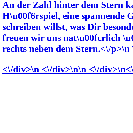
An der Zahl hinter dem Stern 
H\u00f6rspiel, eine spannende G
schreiben willst, was Dir beson
freuen wir uns nat\u00fcrlich \
rechts neben dem Stern.<\/p>\n 
<\/div>
\n <\/div>\n\n <\/div>\n<