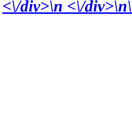
<\/div>
\n <\/div>\n