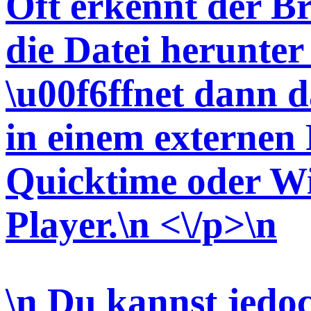
Oft erkennt der Br
die Datei herunter 
\u00f6ffnet dann d
in einem externen P
Quicktime oder W
Player.\n <\/p>\n
\n Du kannst jedo