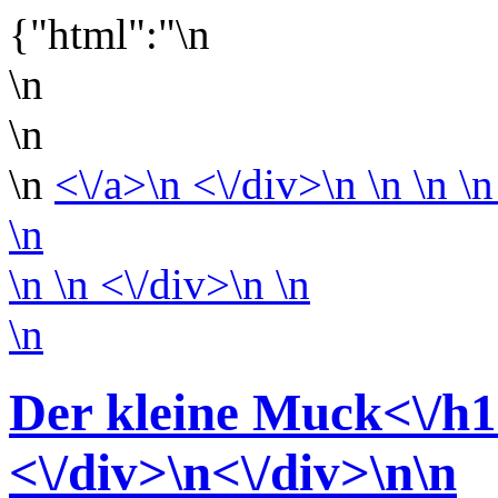
{"html":"\n
\n
\n
\n
<\/a>\n <\/div>\n \n \n \n
\n
\n
\n <\/div>\n
\n
\n
Der kleine Muck<\/h1
<\/div>
\n<\/div>
\n\n