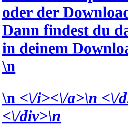
oder der Download
Dann findest du d
in deinem Downlo
\n
\n
<\/i><\/a>\n <\/d
<\/div>
\n