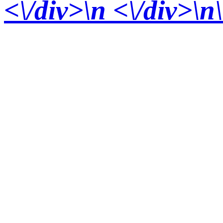
<\/div>
\n <\/div>\n