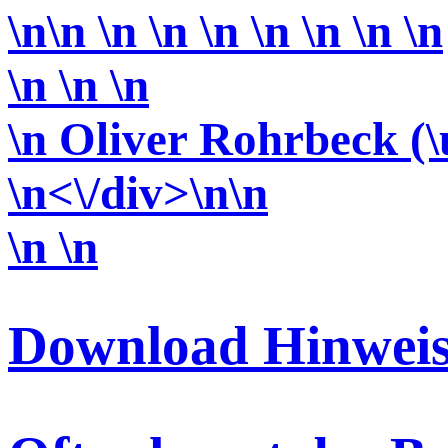
\n\n \n \n \n \n \n \n \n
\n \n
\n
\n Oliver Rohrbeck (
\n<\/div>\n\n
\n \n
Download Hinweis