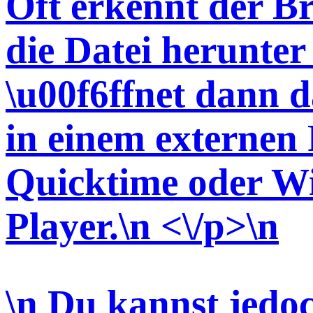
Oft erkennt der Br
die Datei herunter 
\u00f6ffnet dann d
in einem externen P
Quicktime oder W
Player.\n <\/p>\n
\n Du kannst jedo