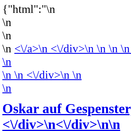
{"html":"\n
\n
\n
\n
<\/a>\n <\/div>\n \n \n \n
\n
\n
\n <\/div>\n
\n
\n
Oskar auf Gespenster
<\/div>
\n<\/div>
\n\n