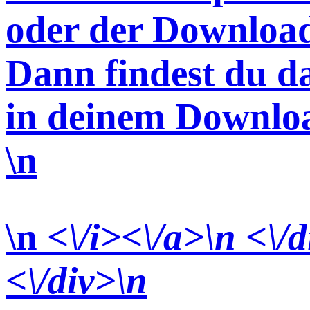
oder der Download
Dann findest du d
in deinem Downlo
\n
\n
<\/i><\/a>\n <\/d
<\/div>
\n