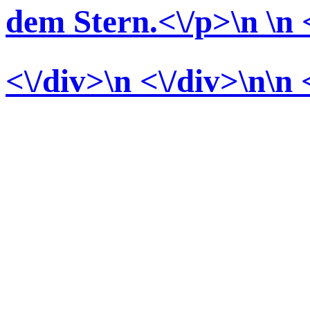
dem Stern.<\/p>\n \n 
<\/div>
\n <\/div>\n\n