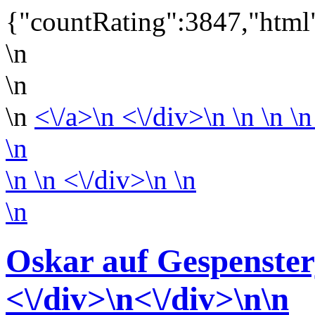
{"countRating":3847,"html"
\n
\n
\n
<\/a>\n <\/div>\n \n \n \n
\n
\n
\n <\/div>\n
\n
\n
Oskar auf Gespenster
<\/div>
\n<\/div>
\n\n