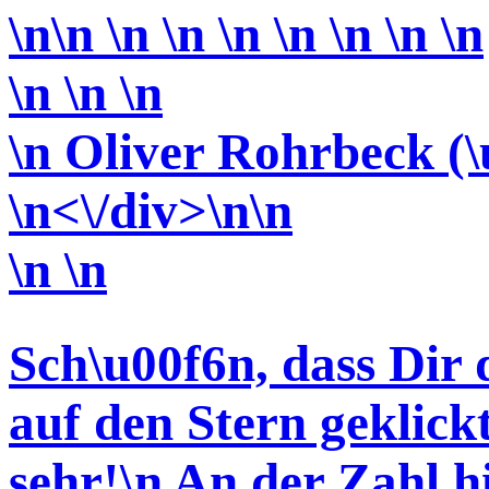
\n\n \n \n \n \n \n \n \n
\n \n
\n
\n Oliver Rohrbeck (
\n<\/div>\n\n
\n \n
Sch\u00f6n, dass Dir 
auf den Stern geklickt
sehr!
\n An der Zahl h