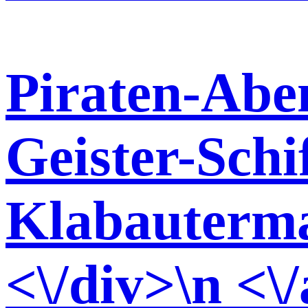
Piraten-Abe
Geister-Schi
Klabauterm
<\/div>\n <\/