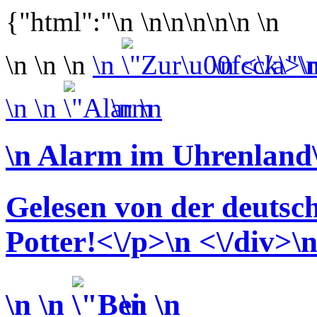
{"html":"\n \n\n\n\n\n \n
\n \n \n
\n
\n <\/a>\
\n \n
\n \n
\n Alarm im Uhrenland\
Gelesen von der deuts
Potter!<\/p>\n <\/div>\n
\n \n
\n \n