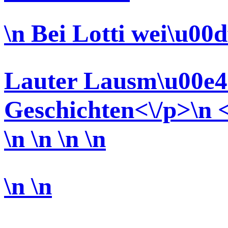
\n Bei Lotti wei\u00
Lauter Lausm\u00e4
Geschichten<\/p>\n <\
\n \n \n
\n
\n \n