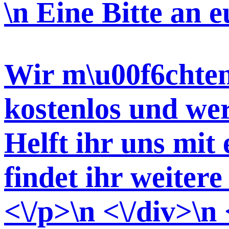
\n Eine Bitte an e
Wir m\u00f6chte
kostenlos und wer
Helft ihr uns mit
findet ihr weiter
<\/p>\n <\/div>\n 