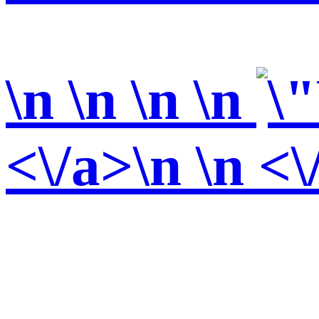
\n \n \n
\n
<\/a>\n \n <\