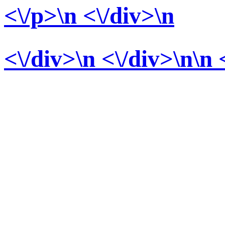
<\/p>\n <\/div>
\n
<\/div>
\n <\/div>\n\n