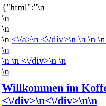
{"html":"\n
\n
\n
\n
<\/a>\n <\/div>\n \n \n \n
\n
\n
\n <\/div>\n
\n
\n
Willkommen im Koffe
<\/div>
\n<\/div>
\n\n