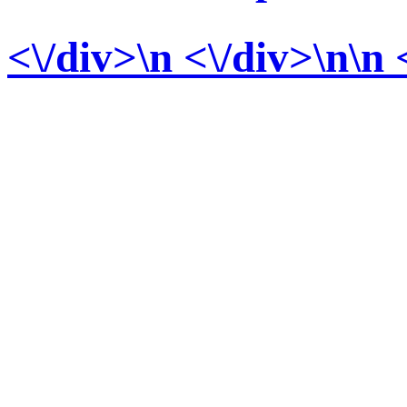
<\/div>
\n <\/div>\n\n