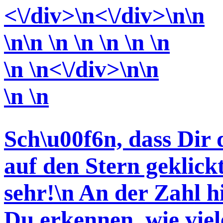
<\/div>
\n<\/div>
\n\n
\n\n \n \n \n \n \n
\n \n<\/div>\n\n
\n \n
Sch\u00f6n, dass Dir 
auf den Stern geklickt
sehr!
\n An der Zahl h
Du erkennen, wie vi