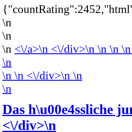
{"countRating":2452,"html"
\n
\n
\n
<\/a>\n <\/div>\n \n \n \n
\n
\n
\n <\/div>\n
\n
\n
Das h\u00e4ssliche ju
<\/div>
\n