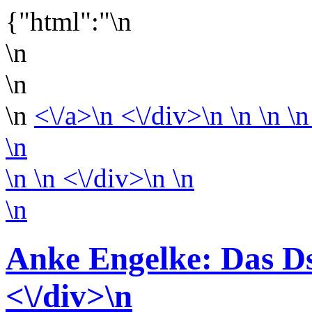
{"html":"\n
\n
\n
\n
<\/a>\n <\/div>\n \n \n \n
\n
\n
\n <\/div>\n
\n
\n
Anke Engelke: Das D
<\/div>
\n