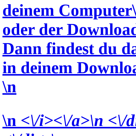
deinem Computer\
oder der Download
Dann findest du d
in deinem Downlo
\n
\n
<\/i><\/a>\n <\/d