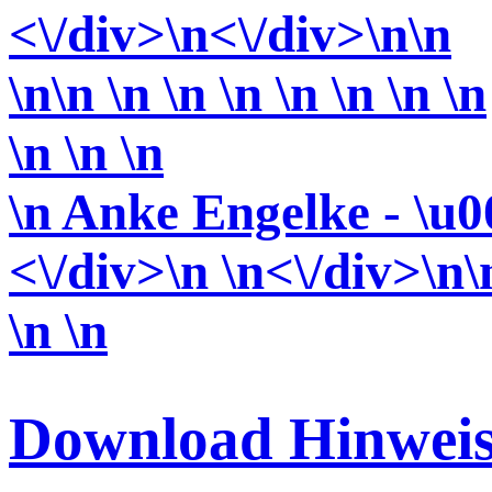
<\/div>
\n<\/div>
\n\n
\n\n \n \n \n \n \n \n \n
\n \n
\n
\n Anke Engelke - \u0
<\/div>\n \n<\/div>\n\
\n \n
Download Hinweis