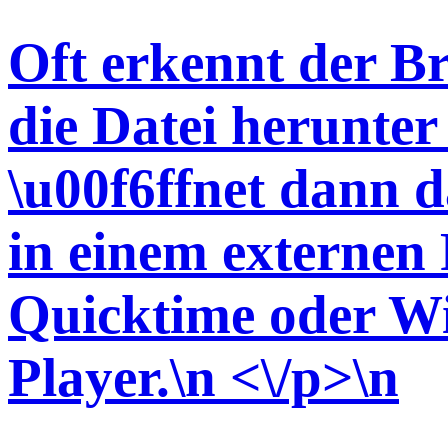
Oft erkennt der Br
die Datei herunter 
\u00f6ffnet dann d
in einem externen P
Quicktime oder W
Player.\n <\/p>\n