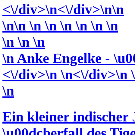
<\/div>
\n<\/div>
\n\n
\n\n \n \n \n \n \n \n
\n \n
\n
\n Anke Engelke - \u0
<\/div>\n \n<\/div>\n 
\n
Ein kleiner indischer
\u00dcberfall des Tig