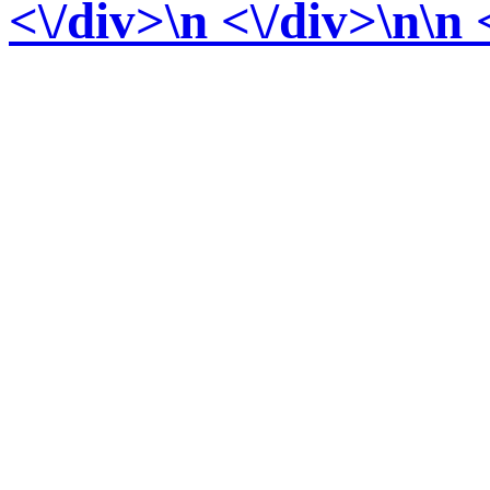
<\/div>
\n <\/div>\n\n