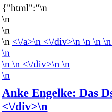
{"html":"\n
\n
\n
\n
<\/a>\n <\/div>\n \n \n \n
\n
\n
\n <\/div>\n
\n
\n
Anke Engelke: Das D
<\/div>
\n