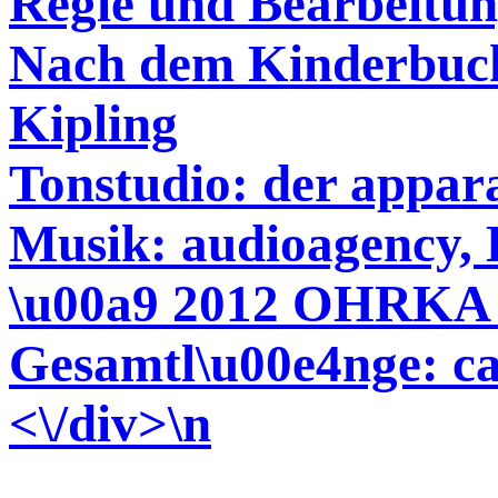
Regie und Bearbeitun
Nach dem Kinderbuch
Kipling
Tonstudio: der appar
Musik: audioagency,
\u00a9 2012 OHRKA 
Gesamtl\u00e4nge: ca
<\/div>
\n