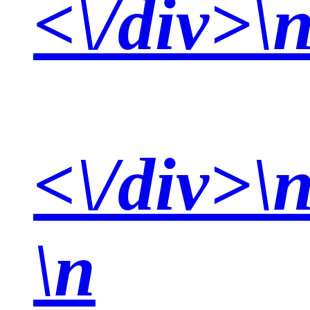
<\/div>
\
<\/div>
\
\n