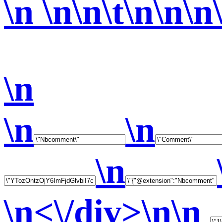
\n \n\n\t\n\n\n
\n
\n
\n
\n
\n<\/div>\n\n