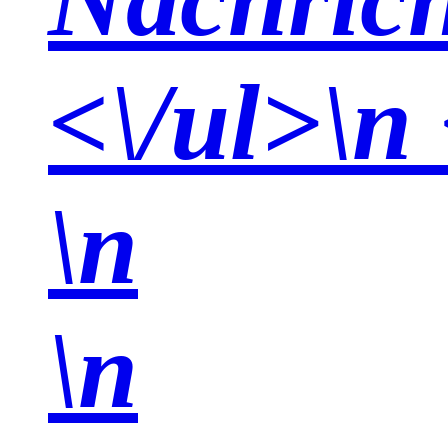
<\/ul>\n 
\n
\n