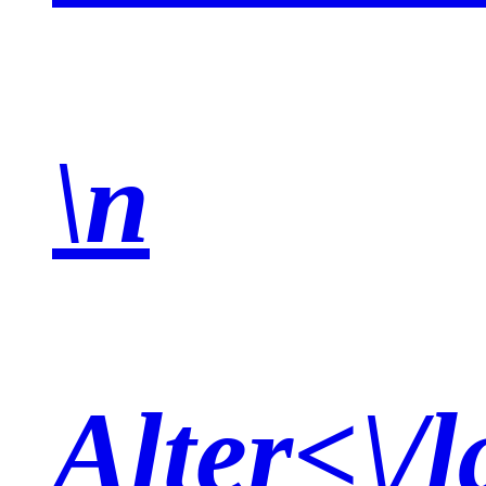
\n
Alter<\/l