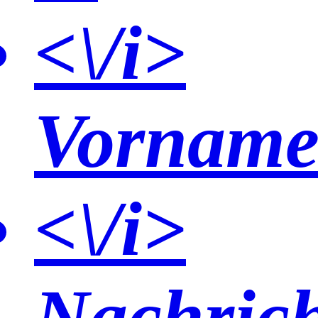
<\/i>
Vorname<
<\/i>
Nachrich