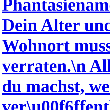
Phantasienam
Dein Alter un
Wohnort musst
verraten.\n Al
du machst, w
ver\u00f6ffent