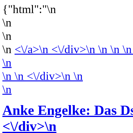
{"html":"\n
\n
\n
\n
<\/a>\n <\/div>\n \n \n \n
\n
\n
\n <\/div>\n
\n
\n
Anke Engelke: Das D
<\/div>
\n