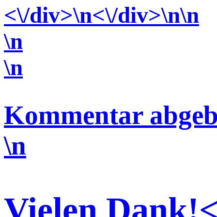
<\/div>
\n<\/div>
\n\n
\n
\n
Kommentar abgeb
\n
Vielen Dank!<