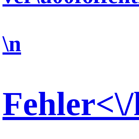
\n
Fehler<\