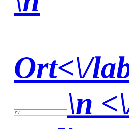
\n
Ort<\/la
\n <