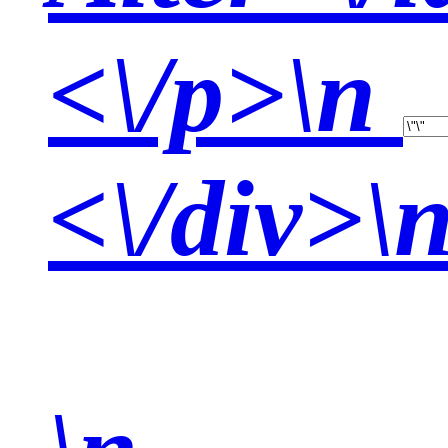
<\/p>\n
<\/div>\