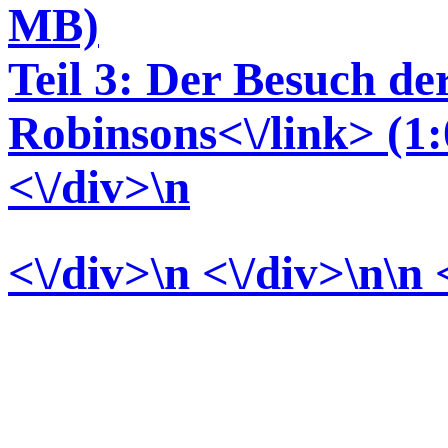
MB)
Teil 3: Der Besuch de
Robinsons<\/link> (1:
<\/div>
\n
<\/div>
\n <\/div>\n\n