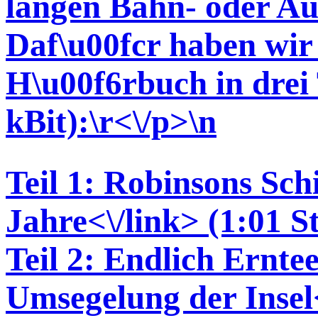
langen Bahn- oder Au
Daf\u00fcr haben wir 
H\u00f6rbuch in drei 
kBit):\r<\/p>\n
Teil 1: Robinsons Sch
Jahre<\/link> (1:01 S
Teil 2: Endlich Ernte
Umsegelung der Insel<