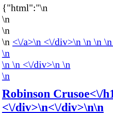
{"html":"\n
\n
\n
\n
<\/a>\n <\/div>\n \n \n \n
\n
\n
\n <\/div>\n
\n
\n
Robinson Crusoe<\/h1
<\/div>
\n<\/div>
\n\n