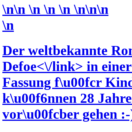
\n\n \n \n \n \n\n\n
\n
Der weltbekannte R
Defoe<\/link> in eine
Fassung f\u00fcr Kind
k\u00f6nnen 28 Jahre 
vor\u00fcber gehen :-