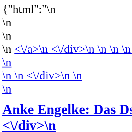
{"html":"\n
\n
\n
\n
<\/a>\n <\/div>\n \n \n \n
\n
\n
\n <\/div>\n
\n
\n
Anke Engelke: Das D
<\/div>
\n