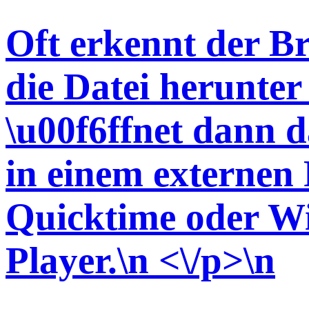
Oft erkennt der Br
die Datei herunter 
\u00f6ffnet dann d
in einem externen P
Quicktime oder W
Player.\n <\/p>\n