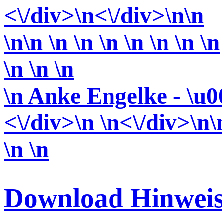
<\/div>
\n<\/div>
\n\n
\n\n \n \n \n \n \n \n \n
\n \n
\n
\n Anke Engelke - \u0
<\/div>\n \n<\/div>\n\
\n \n
Download Hinweis