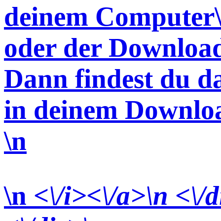
deinem Computer\
oder der Download
Dann findest du d
in deinem Downlo
\n
\n
<\/i><\/a>\n <\/d