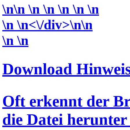
\n\n \n \n \n \n \n
\n \n<\/div>\n\n
\n \n
Download Hinweis
Oft erkennt der Br
die Datei herunter 