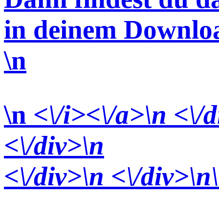
in deinem Downlo
\n
\n
<\/i><\/a>\n <\/d
<\/div>
\n
<\/div>
\n <\/div>\n