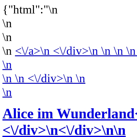
{"html":"\n
\n
\n
\n
<\/a>\n <\/div>\n \n \n \n
\n
\n
\n <\/div>\n
\n
\n
Alice im Wunderland<
<\/div>
\n<\/div>
\n\n