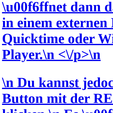
\u00f6ffnet dann d
in einem externen P
Quicktime oder W
Player.\n <\/p>\n
\n Du kannst jedo
Button mit der 