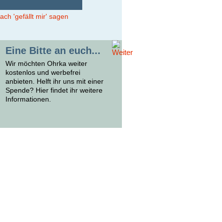
Eine Bitte an euch...
Wir möchten Ohrka weiter
kostenlos und werbefrei
anbieten. Helft ihr uns mit einer
Spende? Hier findet ihr weitere
Informationen.