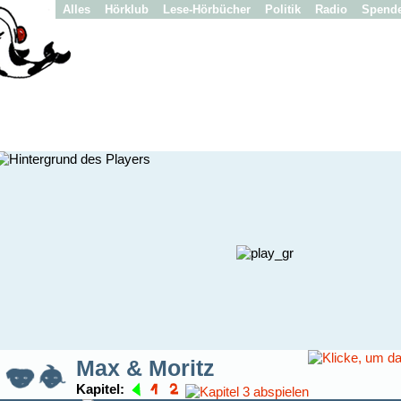
Alles
Hörklub
Lese-Hörbücher
Politik
Radio
Spend
Max & Moritz
Kapitel: