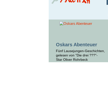
Oskars Abenteuer
Fünf Lausejungen-Geschichten,
gelesen von "Die drei ???"-
Star Oliver Rohrbeck